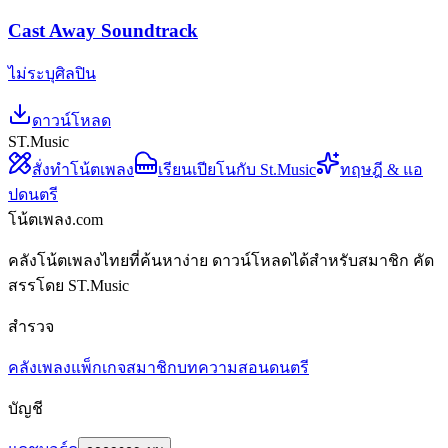
Cast Away Soundtrack
ไม่ระบุศิลปิน
ดาวน์โหลด
ST.Music
สั่งทำโน้ตเพลง
เรียนเปียโนกับ St.Music
ทฤษฎี & แอ
ปดนตรี
โน้ตเพลง.com
คลังโน้ตเพลงไทยที่ค้นหาง่าย ดาวน์โหลดได้สำหรับสมาชิก คัด
สรรโดย ST.Music
สำรวจ
คลังเพลง
แพ็กเกจสมาชิก
บทความสอนดนตรี
บัญชี