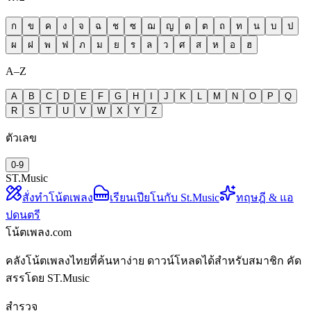
ก
ข
ค
ง
จ
ฉ
ช
ซ
ฌ
ญ
ด
ต
ถ
ท
น
บ
ป
ผ
ฝ
พ
ฟ
ภ
ม
ย
ร
ล
ว
ศ
ส
ห
อ
ฮ
A–Z
A
B
C
D
E
F
G
H
I
J
K
L
M
N
O
P
Q
R
S
T
U
V
W
X
Y
Z
ตัวเลข
0-9
ST.Music
สั่งทำโน้ตเพลง
เรียนเปียโนกับ St.Music
ทฤษฎี & แอ
ปดนตรี
โน้ตเพลง.com
คลังโน้ตเพลงไทยที่ค้นหาง่าย ดาวน์โหลดได้สำหรับสมาชิก คัด
สรรโดย ST.Music
สำรวจ