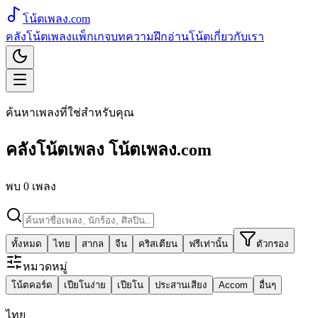
โน้ตเพลง
.com
คลังโน้ตเพลง
แพ็กเกจ
บทความ
ฝึกอ่านโน้ต
เกี่ยวกับเรา
ค้นหาเพลงที่ใช่สำหรับคุณ
คลังโน้ตเพลง
โน้ตเพลง.com
พบ
0
เพลง
ทั้งหมด
ไทย
สากล
จีน
คริสเตียน
ฟรีเท่านั้น
ตัวกรอง
หมวดหมู่
โน้ตคอร์ด
เปียโนง่าย
เปียโน
ประสานเสียง
Accom
อื่นๆ
ไทย