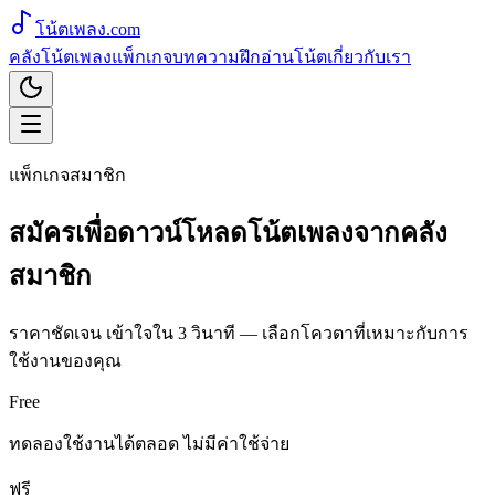
โน้ตเพลง
.com
คลังโน้ตเพลง
แพ็กเกจ
บทความ
ฝึกอ่านโน้ต
เกี่ยวกับเรา
แพ็กเกจสมาชิก
สมัครเพื่อดาวน์โหลดโน้ตเพลงจากคลัง
สมาชิก
ราคาชัดเจน เข้าใจใน 3 วินาที — เลือกโควตาที่เหมาะกับการ
ใช้งานของคุณ
Free
ทดลองใช้งานได้ตลอด ไม่มีค่าใช้จ่าย
ฟรี