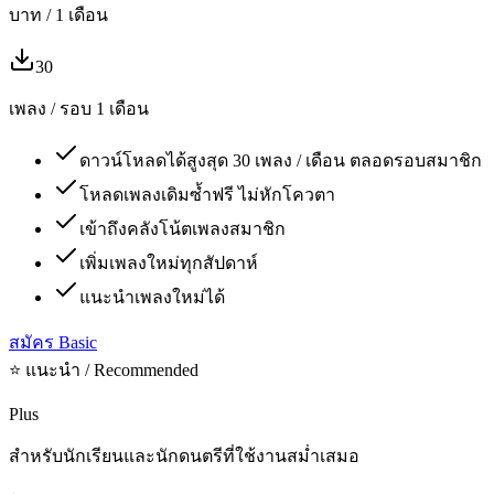
บาท / 1 เดือน
30
เพลง / รอบ 1 เดือน
ดาวน์โหลดได้สูงสุด 30 เพลง / เดือน ตลอดรอบสมาชิก
โหลดเพลงเดิมซ้ำฟรี ไม่หักโควตา
เข้าถึงคลังโน้ตเพลงสมาชิก
เพิ่มเพลงใหม่ทุกสัปดาห์
แนะนำเพลงใหม่ได้
สมัคร Basic
⭐ แนะนำ / Recommended
Plus
สำหรับนักเรียนและนักดนตรีที่ใช้งานสม่ำเสมอ