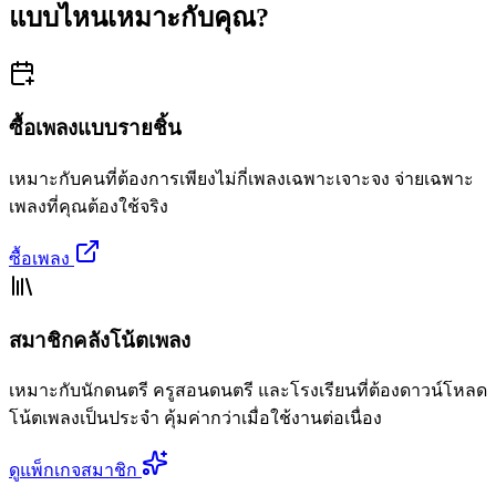
แบบไหนเหมาะกับคุณ?
ซื้อเพลงแบบรายชิ้น
เหมาะกับคนที่ต้องการเพียงไม่กี่เพลงเฉพาะเจาะจง จ่ายเฉพาะ
เพลงที่คุณต้องใช้จริง
ซื้อเพลง
สมาชิกคลังโน้ตเพลง
เหมาะกับนักดนตรี ครูสอนดนตรี และโรงเรียนที่ต้องดาวน์โหลด
โน้ตเพลงเป็นประจำ คุ้มค่ากว่าเมื่อใช้งานต่อเนื่อง
ดูแพ็กเกจสมาชิก