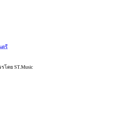
นตรี
รรโดย ST.Music