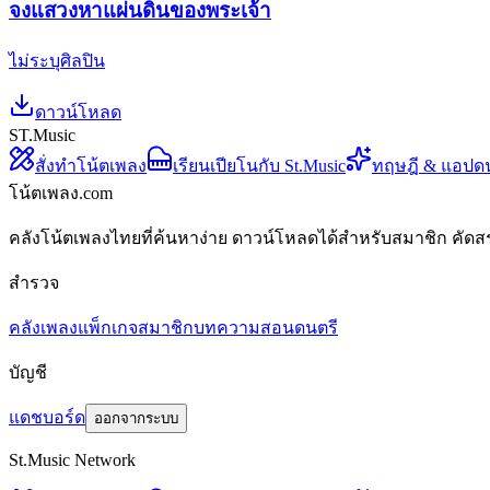
จงแสวงหาแผ่นดินของพระเจ้า
ไม่ระบุศิลปิน
ดาวน์โหลด
ST.Music
สั่งทำโน้ตเพลง
เรียนเปียโนกับ St.Music
ทฤษฎี & แอปด
โน้ตเพลง.com
คลังโน้ตเพลงไทยที่ค้นหาง่าย ดาวน์โหลดได้สำหรับสมาชิก คัดส
สำรวจ
คลังเพลง
แพ็กเกจสมาชิก
บทความสอนดนตรี
บัญชี
แดชบอร์ด
ออกจากระบบ
St.Music Network