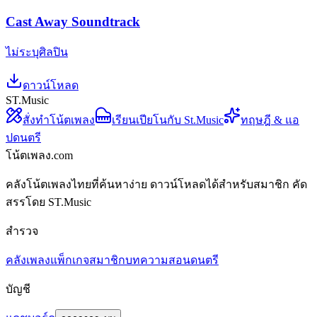
Cast Away Soundtrack
ไม่ระบุศิลปิน
ดาวน์โหลด
ST.Music
สั่งทำโน้ตเพลง
เรียนเปียโนกับ St.Music
ทฤษฎี & แอ
ปดนตรี
โน้ตเพลง.com
คลังโน้ตเพลงไทยที่ค้นหาง่าย ดาวน์โหลดได้สำหรับสมาชิก คัด
สรรโดย ST.Music
สำรวจ
คลังเพลง
แพ็กเกจสมาชิก
บทความสอนดนตรี
บัญชี