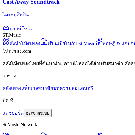
Cast Away Soundtrack
ไม่ระบุศิลปิน
ดาวน์โหลด
ST.Music
สั่งทำโน้ตเพลง
เรียนเปียโนกับ St.Music
ทฤษฎี & แอปด
โน้ตเพลง.com
คลังโน้ตเพลงไทยที่ค้นหาง่าย ดาวน์โหลดได้สำหรับสมาชิก คัดส
สำรวจ
คลังเพลง
แพ็กเกจสมาชิก
บทความสอนดนตรี
บัญชี
แดชบอร์ด
ออกจากระบบ
St.Music Network