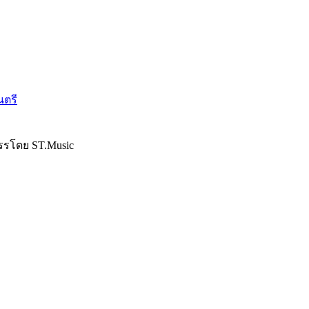
นตรี
รรโดย ST.Music