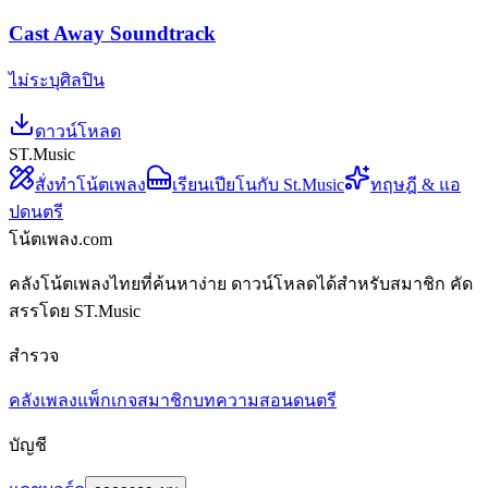
Cast Away Soundtrack
ไม่ระบุศิลปิน
ดาวน์โหลด
ST.Music
สั่งทำโน้ตเพลง
เรียนเปียโนกับ St.Music
ทฤษฎี & แอ
ปดนตรี
โน้ตเพลง.com
คลังโน้ตเพลงไทยที่ค้นหาง่าย ดาวน์โหลดได้สำหรับสมาชิก คัด
สรรโดย ST.Music
สำรวจ
คลังเพลง
แพ็กเกจสมาชิก
บทความสอนดนตรี
บัญชี