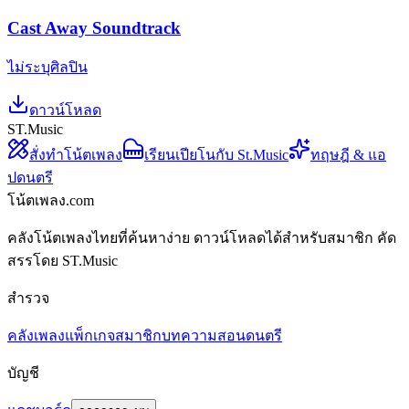
Cast Away Soundtrack
ไม่ระบุศิลปิน
ดาวน์โหลด
ST.Music
สั่งทำโน้ตเพลง
เรียนเปียโนกับ St.Music
ทฤษฎี & แอ
ปดนตรี
โน้ตเพลง.com
คลังโน้ตเพลงไทยที่ค้นหาง่าย ดาวน์โหลดได้สำหรับสมาชิก คัด
สรรโดย ST.Music
สำรวจ
คลังเพลง
แพ็กเกจสมาชิก
บทความสอนดนตรี
บัญชี