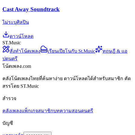
Cast Away Soundtrack
ไม่ระบุศิลปิน
ดาวน์โหลด
ST.Music
สั่งทำโน้ตเพลง
เรียนเปียโนกับ St.Music
ทฤษฎี & แอ
ปดนตรี
โน้ตเพลง.com
คลังโน้ตเพลงไทยที่ค้นหาง่าย ดาวน์โหลดได้สำหรับสมาชิก คัด
สรรโดย ST.Music
สำรวจ
คลังเพลง
แพ็กเกจสมาชิก
บทความสอนดนตรี
บัญชี