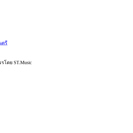
นตรี
รรโดย ST.Music