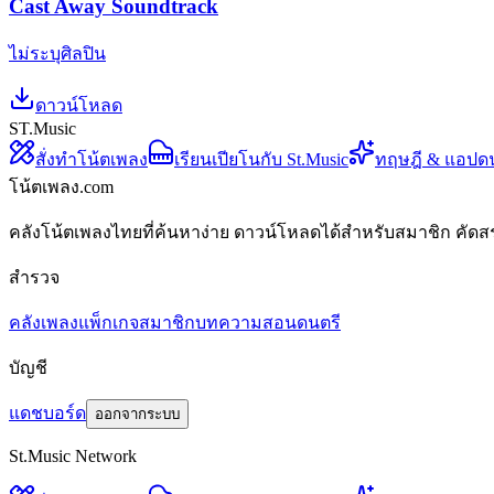
Cast Away Soundtrack
ไม่ระบุศิลปิน
ดาวน์โหลด
ST.Music
สั่งทำโน้ตเพลง
เรียนเปียโนกับ St.Music
ทฤษฎี & แอปด
โน้ตเพลง.com
คลังโน้ตเพลงไทยที่ค้นหาง่าย ดาวน์โหลดได้สำหรับสมาชิก คัดส
สำรวจ
คลังเพลง
แพ็กเกจสมาชิก
บทความสอนดนตรี
บัญชี
แดชบอร์ด
ออกจากระบบ
St.Music Network