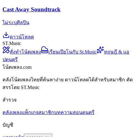
Cast Away Soundtrack
ไม่ระบุศิลปิน
ดาวน์โหลด
ST.Music
สั่งทำโน้ตเพลง
เรียนเปียโนกับ St.Music
ทฤษฎี & แอ
ปดนตรี
โน้ตเพลง.com
คลังโน้ตเพลงไทยที่ค้นหาง่าย ดาวน์โหลดได้สำหรับสมาชิก คัด
สรรโดย ST.Music
สำรวจ
คลังเพลง
แพ็กเกจสมาชิก
บทความสอนดนตรี
บัญชี