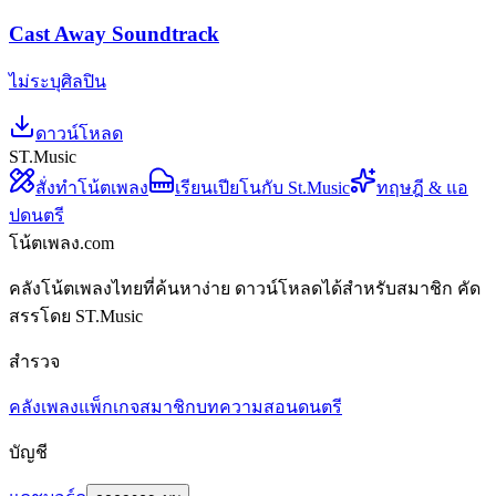
Cast Away Soundtrack
ไม่ระบุศิลปิน
ดาวน์โหลด
ST.Music
สั่งทำโน้ตเพลง
เรียนเปียโนกับ St.Music
ทฤษฎี & แอ
ปดนตรี
โน้ตเพลง.com
คลังโน้ตเพลงไทยที่ค้นหาง่าย ดาวน์โหลดได้สำหรับสมาชิก คัด
สรรโดย ST.Music
สำรวจ
คลังเพลง
แพ็กเกจสมาชิก
บทความสอนดนตรี
บัญชี