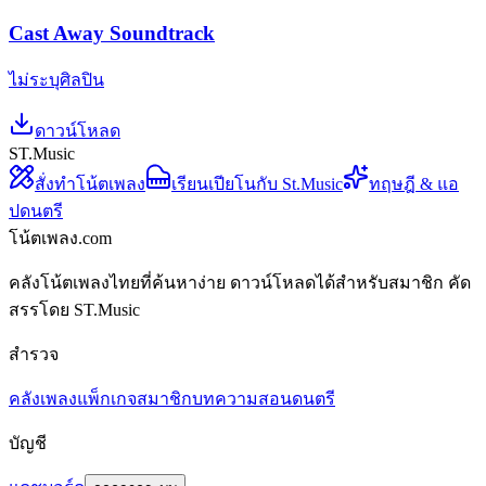
Cast Away Soundtrack
ไม่ระบุศิลปิน
ดาวน์โหลด
ST.Music
สั่งทำโน้ตเพลง
เรียนเปียโนกับ St.Music
ทฤษฎี & แอ
ปดนตรี
โน้ตเพลง.com
คลังโน้ตเพลงไทยที่ค้นหาง่าย ดาวน์โหลดได้สำหรับสมาชิก คัด
สรรโดย ST.Music
สำรวจ
คลังเพลง
แพ็กเกจสมาชิก
บทความสอนดนตรี
บัญชี