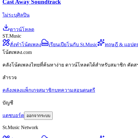
Cast Away Soundtrack
ไม่ระบุศิลปิน
ดาวน์โหลด
ST.Music
สั่งทำโน้ตเพลง
เรียนเปียโนกับ St.Music
ทฤษฎี & แอปด
โน้ตเพลง.com
คลังโน้ตเพลงไทยที่ค้นหาง่าย ดาวน์โหลดได้สำหรับสมาชิก คัดส
สำรวจ
คลังเพลง
แพ็กเกจสมาชิก
บทความสอนดนตรี
บัญชี
แดชบอร์ด
ออกจากระบบ
St.Music Network