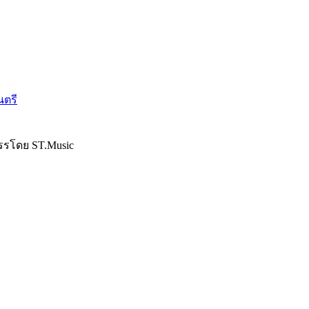
นตรี
รรโดย ST.Music