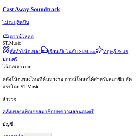
Cast Away Soundtrack
ไม่ระบุศิลปิน
ดาวน์โหลด
ST.Music
สั่งทำโน้ตเพลง
เรียนเปียโนกับ St.Music
ทฤษฎี & แอ
ปดนตรี
โน้ตเพลง.com
คลังโน้ตเพลงไทยที่ค้นหาง่าย ดาวน์โหลดได้สำหรับสมาชิก คัด
สรรโดย ST.Music
สำรวจ
คลังเพลง
แพ็กเกจสมาชิก
บทความสอนดนตรี
บัญชี