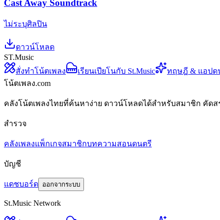
Cast Away Soundtrack
ไม่ระบุศิลปิน
ดาวน์โหลด
ST.Music
สั่งทำโน้ตเพลง
เรียนเปียโนกับ St.Music
ทฤษฎี & แอปด
โน้ตเพลง.com
คลังโน้ตเพลงไทยที่ค้นหาง่าย ดาวน์โหลดได้สำหรับสมาชิก คัดส
สำรวจ
คลังเพลง
แพ็กเกจสมาชิก
บทความสอนดนตรี
บัญชี
แดชบอร์ด
ออกจากระบบ
St.Music Network