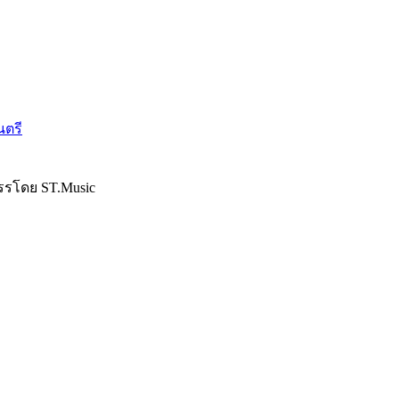
นตรี
รรโดย ST.Music