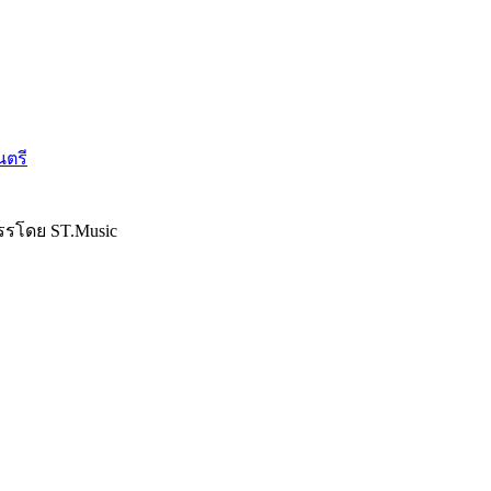
นตรี
รรโดย ST.Music