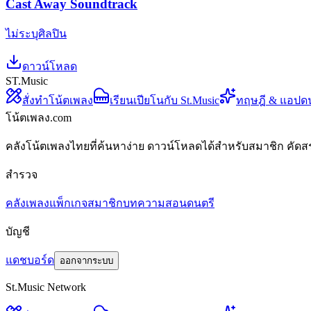
Cast Away Soundtrack
ไม่ระบุศิลปิน
ดาวน์โหลด
ST.Music
สั่งทำโน้ตเพลง
เรียนเปียโนกับ St.Music
ทฤษฎี & แอปด
โน้ตเพลง.com
คลังโน้ตเพลงไทยที่ค้นหาง่าย ดาวน์โหลดได้สำหรับสมาชิก คัดส
สำรวจ
คลังเพลง
แพ็กเกจสมาชิก
บทความสอนดนตรี
บัญชี
แดชบอร์ด
ออกจากระบบ
St.Music Network