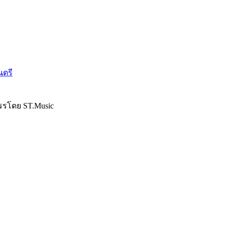
นตรี
รรโดย ST.Music