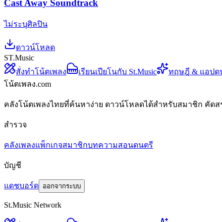
Cast Away Soundtrack
ไม่ระบุศิลปิน
ดาวน์โหลด
ST.Music
สั่งทำโน้ตเพลง
เรียนเปียโนกับ St.Music
ทฤษฎี & แอปด
โน้ตเพลง.com
คลังโน้ตเพลงไทยที่ค้นหาง่าย ดาวน์โหลดได้สำหรับสมาชิก คัดส
สำรวจ
คลังเพลง
แพ็กเกจสมาชิก
บทความสอนดนตรี
บัญชี
แดชบอร์ด
ออกจากระบบ
St.Music Network