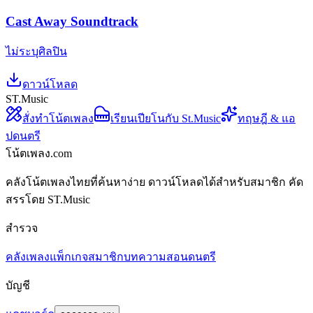
Cast Away Soundtrack
ไม่ระบุศิลปิน
ดาวน์โหลด
ST.Music
สั่งทำโน้ตเพลง
เรียนเปียโนกับ St.Music
ทฤษฎี & แอ
ปดนตรี
โน้ตเพลง.com
คลังโน้ตเพลงไทยที่ค้นหาง่าย ดาวน์โหลดได้สำหรับสมาชิก คัด
สรรโดย ST.Music
สำรวจ
คลังเพลง
แพ็กเกจสมาชิก
บทความสอนดนตรี
บัญชี