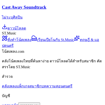
Cast Away Soundtrack
ไม่ระบุศิลปิน
ดาวน์โหลด
ST.Music
สั่งทำโน้ตเพลง
เรียนเปียโนกับ St.Music
ทฤษฎี & แอ
ปดนตรี
โน้ตเพลง.com
คลังโน้ตเพลงไทยที่ค้นหาง่าย ดาวน์โหลดได้สำหรับสมาชิก คัด
สรรโดย ST.Music
สำรวจ
คลังเพลง
แพ็กเกจสมาชิก
บทความสอนดนตรี
บัญชี