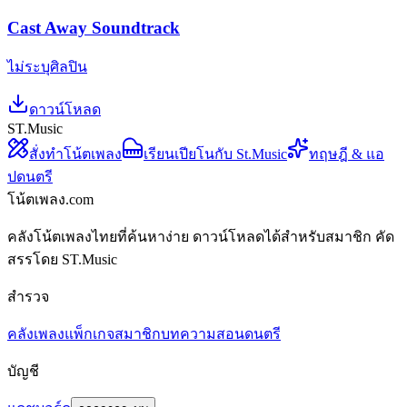
Cast Away Soundtrack
ไม่ระบุศิลปิน
ดาวน์โหลด
ST.Music
สั่งทำโน้ตเพลง
เรียนเปียโนกับ St.Music
ทฤษฎี & แอ
ปดนตรี
โน้ตเพลง.com
คลังโน้ตเพลงไทยที่ค้นหาง่าย ดาวน์โหลดได้สำหรับสมาชิก คัด
สรรโดย ST.Music
สำรวจ
คลังเพลง
แพ็กเกจสมาชิก
บทความสอนดนตรี
บัญชี