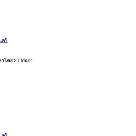
นตรี
รรโดย ST.Music
นตรี