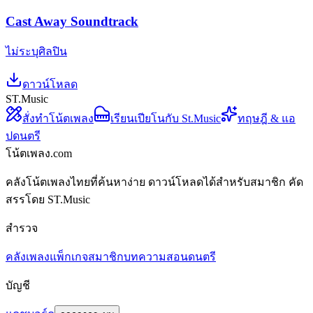
Cast Away Soundtrack
ไม่ระบุศิลปิน
ดาวน์โหลด
ST.Music
สั่งทำโน้ตเพลง
เรียนเปียโนกับ St.Music
ทฤษฎี & แอ
ปดนตรี
โน้ตเพลง.com
คลังโน้ตเพลงไทยที่ค้นหาง่าย ดาวน์โหลดได้สำหรับสมาชิก คัด
สรรโดย ST.Music
สำรวจ
คลังเพลง
แพ็กเกจสมาชิก
บทความสอนดนตรี
บัญชี