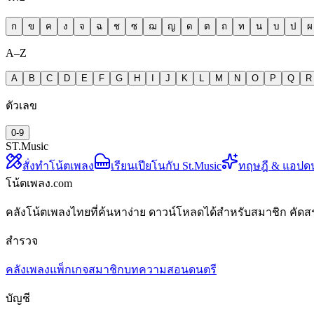
ก
ข
ค
ง
จ
ฉ
ช
ซ
ฌ
ญ
ด
ต
ถ
ท
น
บ
ป
ผ
A–Z
A
B
C
D
E
F
G
H
I
J
K
L
M
N
O
P
Q
R
ตัวเลข
0-9
ST.Music
สั่งทำโน้ตเพลง
เรียนเปียโนกับ St.Music
ทฤษฎี & แอปด
โน้ตเพลง.com
คลังโน้ตเพลงไทยที่ค้นหาง่าย ดาวน์โหลดได้สำหรับสมาชิก คัดส
สำรวจ
คลังเพลง
แพ็กเกจสมาชิก
บทความสอนดนตรี
บัญชี