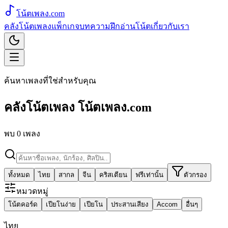
โน้ตเพลง
.com
คลังโน้ตเพลง
แพ็กเกจ
บทความ
ฝึกอ่านโน้ต
เกี่ยวกับเรา
ค้นหาเพลงที่ใช่สำหรับคุณ
คลังโน้ตเพลง
โน้ตเพลง.com
พบ
0
เพลง
ทั้งหมด
ไทย
สากล
จีน
คริสเตียน
ฟรีเท่านั้น
ตัวกรอง
หมวดหมู่
โน้ตคอร์ด
เปียโนง่าย
เปียโน
ประสานเสียง
Accom
อื่นๆ
ไทย