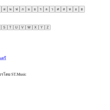
ฝ
พ
ฟ
ภ
ม
ย
ร
ล
ว
ศ
ส
ห
อ
ฮ
S
T
U
V
W
X
Y
Z
นตรี
รรโดย ST.Music