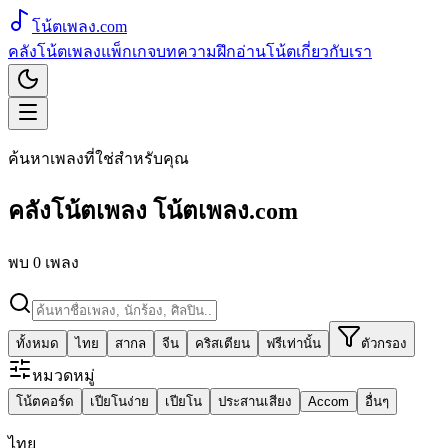
โน้ตเพลง
.com
คลังโน้ตเพลง
แพ็กเกจ
บทความ
ฝึกอ่านโน้ต
เกี่ยวกับเรา
ค้นหาเพลงที่ใช่สำหรับคุณ
คลังโน้ตเพลง
โน้ตเพลง.com
พบ
0
เพลง
ทั้งหมด
ไทย
สากล
จีน
คริสเตียน
ฟรีเท่านั้น
ตัวกรอง
หมวดหมู่
โน้ตคอร์ด
เปียโนง่าย
เปียโน
ประสานเสียง
Accom
อื่นๆ
ไทย