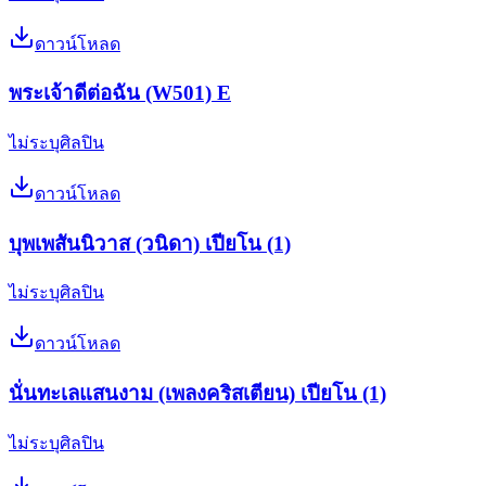
ดาวน์โหลด
พระเจ้าดีต่อฉัน (W501) E
ไม่ระบุศิลปิน
ดาวน์โหลด
บุพเพสันนิวาส (วนิดา) เปียโน (1)
ไม่ระบุศิลปิน
ดาวน์โหลด
นั่นทะเลแสนงาม (เพลงคริสเตียน) เปียโน (1)
ไม่ระบุศิลปิน