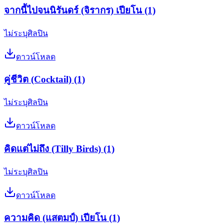
จากนี้ไปจนนิรันดร์ (จิรากร) เปียโน (1)
ไม่ระบุศิลปิน
ดาวน์โหลด
คู่ชีวิต (Cocktail) (1)
ไม่ระบุศิลปิน
ดาวน์โหลด
คิดแต่ไม่ถึง (Tilly Birds) (1)
ไม่ระบุศิลปิน
ดาวน์โหลด
ความคิด (แสตมป์) เปียโน (1)