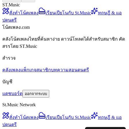
ST.Music
สั่งทำโน้ตเพลง
เรียนเปียโนกับ St.Music
ทฤษฎี & แอ
ปดนตรี
โน้ตเพลง.com
คลังโน้ตเพลงไทยที่ค้นหาง่าย ดาวน์โหลดได้สำหรับสมาชิก คัด
สรรโดย ST.Music
สำรวจ
คลังเพลง
แพ็กเกจสมาชิก
บทความสอนดนตรี
บัญชี
แดชบอร์ด
ออกจากระบบ
St.Music Network
สั่งทำโน้ตเพลง
เรียนเปียโนกับ St.Music
ทฤษฎี & แอ
ปดนตรี