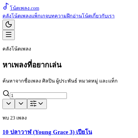
โน้ตเพลง
.com
คลังโน้ตเพลง
แพ็กเกจ
บทความ
ฝึกอ่านโน้ต
เกี่ยวกับเรา
คลังโน้ตเพลง
หาเพลงที่อยากเล่น
ค้นหาจากชื่อเพลง ศิลปิน ผู้ประพันธ์ หมวดหมู่ และแท็ก
พบ
23
เพลง
10 ปลาวาฬ (Young Grace 3) เปียโน