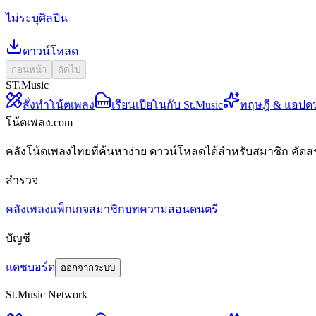
ไม่ระบุศิลปิน
ดาวน์โหลด
ก่อนหน้า
ถัดไป
ST.Music
สั่งทำโน้ตเพลง
เรียนเปียโนกับ St.Music
ทฤษฎี & แอปด
โน้ตเพลง.com
คลังโน้ตเพลงไทยที่ค้นหาง่าย ดาวน์โหลดได้สำหรับสมาชิก คัดส
สำรวจ
คลังเพลง
แพ็กเกจสมาชิก
บทความสอนดนตรี
บัญชี
แดชบอร์ด
ออกจากระบบ
St.Music Network