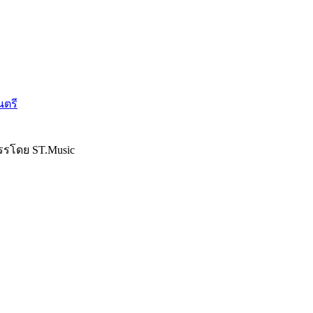
นตรี
รรโดย ST.Music