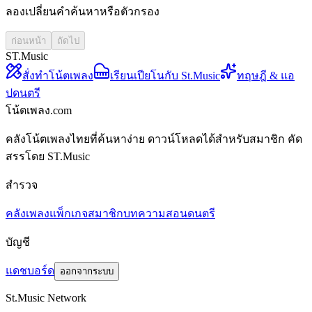
ลองเปลี่ยนคำค้นหาหรือตัวกรอง
ก่อนหน้า
ถัดไป
ST.Music
สั่งทำโน้ตเพลง
เรียนเปียโนกับ St.Music
ทฤษฎี & แอ
ปดนตรี
โน้ตเพลง.com
คลังโน้ตเพลงไทยที่ค้นหาง่าย ดาวน์โหลดได้สำหรับสมาชิก คัด
สรรโดย ST.Music
สำรวจ
คลังเพลง
แพ็กเกจสมาชิก
บทความสอนดนตรี
บัญชี
แดชบอร์ด
ออกจากระบบ
St.Music Network