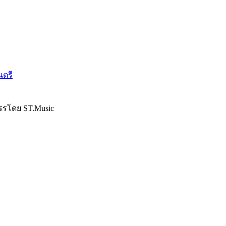
นตรี
รรโดย ST.Music