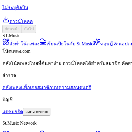
ไม่ระบุศิลปิน
ดาวน์โหลด
ก่อนหน้า
ถัดไป
ST.Music
สั่งทำโน้ตเพลง
เรียนเปียโนกับ St.Music
ทฤษฎี & แอปด
โน้ตเพลง.com
คลังโน้ตเพลงไทยที่ค้นหาง่าย ดาวน์โหลดได้สำหรับสมาชิก คัดส
สำรวจ
คลังเพลง
แพ็กเกจสมาชิก
บทความสอนดนตรี
บัญชี
แดชบอร์ด
ออกจากระบบ
St.Music Network