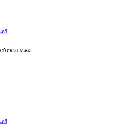
นตรี
รรโดย ST.Music
นตรี