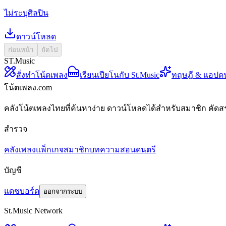
ไม่ระบุศิลปิน
ดาวน์โหลด
ก่อนหน้า
ถัดไป
ST.Music
สั่งทำโน้ตเพลง
เรียนเปียโนกับ St.Music
ทฤษฎี & แอปด
โน้ตเพลง.com
คลังโน้ตเพลงไทยที่ค้นหาง่าย ดาวน์โหลดได้สำหรับสมาชิก คัดส
สำรวจ
คลังเพลง
แพ็กเกจสมาชิก
บทความสอนดนตรี
บัญชี
แดชบอร์ด
ออกจากระบบ
St.Music Network