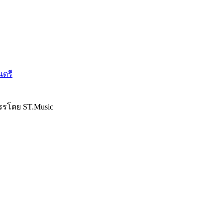
นตรี
รรโดย ST.Music