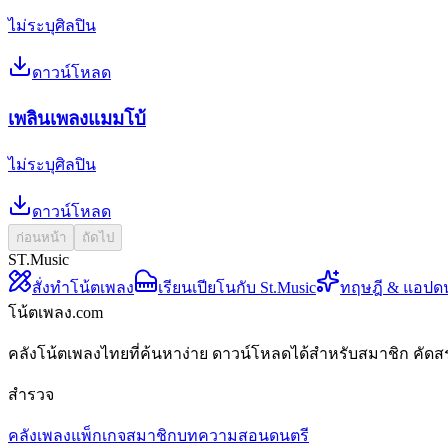
ไม่ระบุศิลปิน
ดาวน์โหลด
เพลินเพลงแมมโบ้
ไม่ระบุศิลปิน
ดาวน์โหลด
ก่อนหน้า
ถัดไป
ST.Music
สั่งทำโน้ตเพลง
เรียนเปียโนกับ St.Music
ทฤษฎี & แอปด
โน้ตเพลง.com
คลังโน้ตเพลงไทยที่ค้นหาง่าย ดาวน์โหลดได้สำหรับสมาชิก คัดส
สำรวจ
คลังเพลง
แพ็กเกจสมาชิก
บทความสอนดนตรี