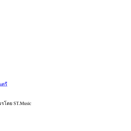
นตรี
รรโดย ST.Music