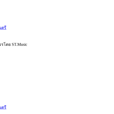
นตรี
รรโดย ST.Music
นตรี