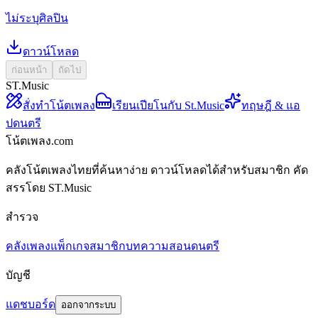
ไม่ระบุศิลปิน
ดาวน์โหลด
ก่อนหน้า
ถัดไป
ST.Music
สั่งทำโน้ตเพลง
เรียนเปียโนกับ St.Music
ทฤษฎี & แอ
ปดนตรี
โน้ตเพลง.com
คลังโน้ตเพลงไทยที่ค้นหาง่าย ดาวน์โหลดได้สำหรับสมาชิก คัด
สรรโดย ST.Music
สำรวจ
คลังเพลง
แพ็กเกจสมาชิก
บทความสอนดนตรี
บัญชี
แดชบอร์ด
ออกจากระบบ