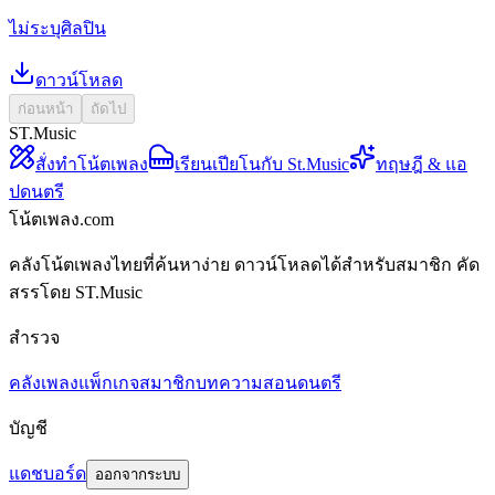
ไม่ระบุศิลปิน
ดาวน์โหลด
ก่อนหน้า
ถัดไป
ST.Music
สั่งทำโน้ตเพลง
เรียนเปียโนกับ St.Music
ทฤษฎี & แอ
ปดนตรี
โน้ตเพลง.com
คลังโน้ตเพลงไทยที่ค้นหาง่าย ดาวน์โหลดได้สำหรับสมาชิก คัด
สรรโดย ST.Music
สำรวจ
คลังเพลง
แพ็กเกจสมาชิก
บทความสอนดนตรี
บัญชี
แดชบอร์ด
ออกจากระบบ