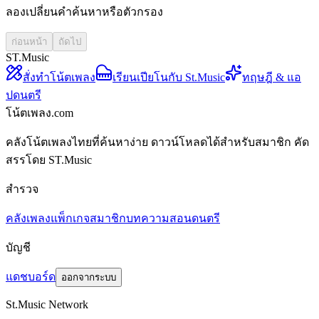
ลองเปลี่ยนคำค้นหาหรือตัวกรอง
ก่อนหน้า
ถัดไป
ST.Music
สั่งทำโน้ตเพลง
เรียนเปียโนกับ St.Music
ทฤษฎี & แอ
ปดนตรี
โน้ตเพลง.com
คลังโน้ตเพลงไทยที่ค้นหาง่าย ดาวน์โหลดได้สำหรับสมาชิก คัด
สรรโดย ST.Music
สำรวจ
คลังเพลง
แพ็กเกจสมาชิก
บทความสอนดนตรี
บัญชี
แดชบอร์ด
ออกจากระบบ
St.Music Network