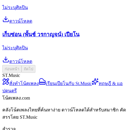
ไม่ระบุศิลปิน
ดาวน์โหลด
เก็บซ่อน (พั้นช์ วรกาญจน์) เปียโน
ไม่ระบุศิลปิน
ดาวน์โหลด
ก่อนหน้า
ถัดไป
ST.Music
สั่งทำโน้ตเพลง
เรียนเปียโนกับ St.Music
ทฤษฎี & แอ
ปดนตรี
โน้ตเพลง.com
คลังโน้ตเพลงไทยที่ค้นหาง่าย ดาวน์โหลดได้สำหรับสมาชิก คัด
สรรโดย ST.Music
สำรวจ