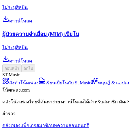
ไม่ระบุศิลปิน
ดาวน์โหลด
ผู้ป่วยความจำเสื่อม (Mild) เปียโน
ไม่ระบุศิลปิน
ดาวน์โหลด
ก่อนหน้า
ถัดไป
ST.Music
สั่งทำโน้ตเพลง
เรียนเปียโนกับ St.Music
ทฤษฎี & แอปด
โน้ตเพลง.com
คลังโน้ตเพลงไทยที่ค้นหาง่าย ดาวน์โหลดได้สำหรับสมาชิก คัดส
สำรวจ
คลังเพลง
แพ็กเกจสมาชิก
บทความสอนดนตรี