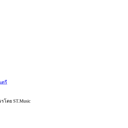
นตรี
รรโดย ST.Music