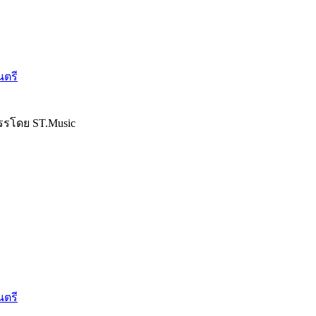
นตรี
รรโดย ST.Music
นตรี