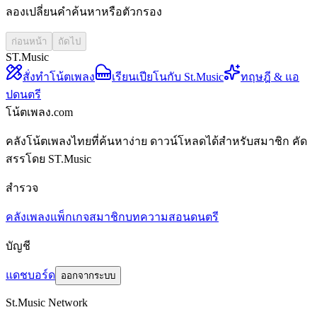
ลองเปลี่ยนคำค้นหาหรือตัวกรอง
ก่อนหน้า
ถัดไป
ST.Music
สั่งทำโน้ตเพลง
เรียนเปียโนกับ St.Music
ทฤษฎี & แอ
ปดนตรี
โน้ตเพลง.com
คลังโน้ตเพลงไทยที่ค้นหาง่าย ดาวน์โหลดได้สำหรับสมาชิก คัด
สรรโดย ST.Music
สำรวจ
คลังเพลง
แพ็กเกจสมาชิก
บทความสอนดนตรี
บัญชี
แดชบอร์ด
ออกจากระบบ
St.Music Network