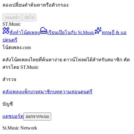
ลองเปลี่ยนคำค้นหาหรือตัวกรอง
ก่อนหน้า
ถัดไป
ST.Music
สั่งทำโน้ตเพลง
เรียนเปียโนกับ St.Music
ทฤษฎี & แอ
ปดนตรี
โน้ตเพลง.com
คลังโน้ตเพลงไทยที่ค้นหาง่าย ดาวน์โหลดได้สำหรับสมาชิก คัด
สรรโดย ST.Music
สำรวจ
คลังเพลง
แพ็กเกจสมาชิก
บทความสอนดนตรี
บัญชี
แดชบอร์ด
ออกจากระบบ
St.Music Network