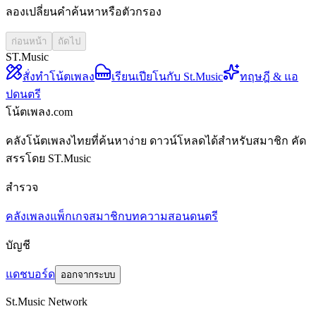
ลองเปลี่ยนคำค้นหาหรือตัวกรอง
ก่อนหน้า
ถัดไป
ST.Music
สั่งทำโน้ตเพลง
เรียนเปียโนกับ St.Music
ทฤษฎี & แอ
ปดนตรี
โน้ตเพลง.com
คลังโน้ตเพลงไทยที่ค้นหาง่าย ดาวน์โหลดได้สำหรับสมาชิก คัด
สรรโดย ST.Music
สำรวจ
คลังเพลง
แพ็กเกจสมาชิก
บทความสอนดนตรี
บัญชี
แดชบอร์ด
ออกจากระบบ
St.Music Network