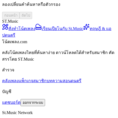
ลองเปลี่ยนคำค้นหาหรือตัวกรอง
ก่อนหน้า
ถัดไป
ST.Music
สั่งทำโน้ตเพลง
เรียนเปียโนกับ St.Music
ทฤษฎี & แอ
ปดนตรี
โน้ตเพลง.com
คลังโน้ตเพลงไทยที่ค้นหาง่าย ดาวน์โหลดได้สำหรับสมาชิก คัด
สรรโดย ST.Music
สำรวจ
คลังเพลง
แพ็กเกจสมาชิก
บทความสอนดนตรี
บัญชี
แดชบอร์ด
ออกจากระบบ
St.Music Network