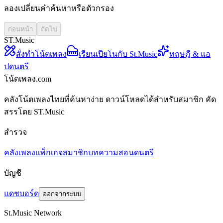
ลองเปลี่ยนคำค้นหาหรือตัวกรอง
ก่อนหน้า
ถัดไป
ST.Music
สั่งทำโน้ตเพลง
เรียนเปียโนกับ St.Music
ทฤษฎี & แอ
ปดนตรี
โน้ตเพลง.com
คลังโน้ตเพลงไทยที่ค้นหาง่าย ดาวน์โหลดได้สำหรับสมาชิก คัด
สรรโดย ST.Music
สำรวจ
คลังเพลง
แพ็กเกจสมาชิก
บทความสอนดนตรี
บัญชี
แดชบอร์ด
ออกจากระบบ
St.Music Network