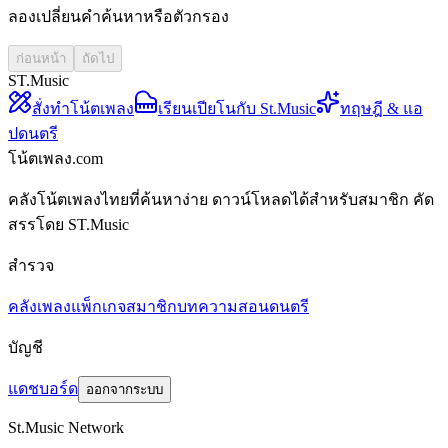
ลองเปลี่ยนคำค้นหาหรือตัวกรอง
ก่อนหน้า
ถัดไป
ST.Music
สั่งทำโน้ตเพลง
เรียนเปียโนกับ St.Music
ทฤษฎี & แอ
ปดนตรี
โน้ตเพลง.com
คลังโน้ตเพลงไทยที่ค้นหาง่าย ดาวน์โหลดได้สำหรับสมาชิก คัด
สรรโดย ST.Music
สำรวจ
คลังเพลง
แพ็กเกจสมาชิก
บทความสอนดนตรี
บัญชี
แดชบอร์ด
ออกจากระบบ
St.Music Network