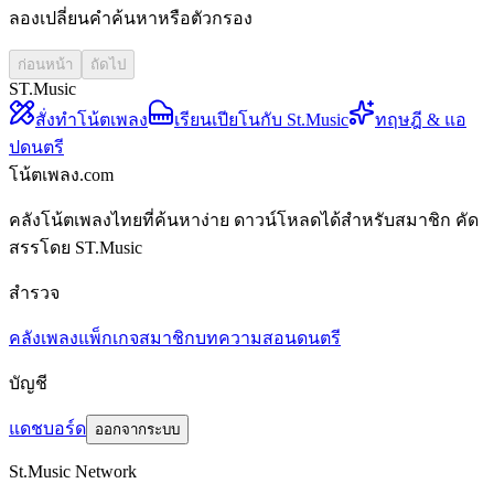
ลองเปลี่ยนคำค้นหาหรือตัวกรอง
ก่อนหน้า
ถัดไป
ST.Music
สั่งทำโน้ตเพลง
เรียนเปียโนกับ St.Music
ทฤษฎี & แอ
ปดนตรี
โน้ตเพลง.com
คลังโน้ตเพลงไทยที่ค้นหาง่าย ดาวน์โหลดได้สำหรับสมาชิก คัด
สรรโดย ST.Music
สำรวจ
คลังเพลง
แพ็กเกจสมาชิก
บทความสอนดนตรี
บัญชี
แดชบอร์ด
ออกจากระบบ
St.Music Network