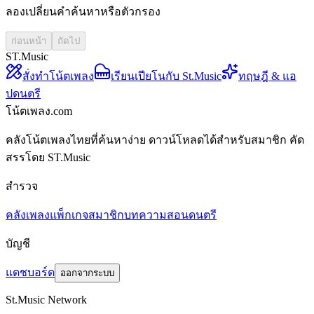
ลองเปลี่ยนคำค้นหาหรือตัวกรอง
ก่อนหน้า
ถัดไป
ST.Music
สั่งทำโน้ตเพลง
เรียนเปียโนกับ St.Music
ทฤษฎี & แอ
ปดนตรี
โน้ตเพลง.com
คลังโน้ตเพลงไทยที่ค้นหาง่าย ดาวน์โหลดได้สำหรับสมาชิก คัด
สรรโดย ST.Music
สำรวจ
คลังเพลง
แพ็กเกจสมาชิก
บทความสอนดนตรี
บัญชี
แดชบอร์ด
ออกจากระบบ
St.Music Network