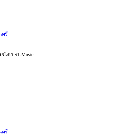
นตรี
รรโดย ST.Music
นตรี