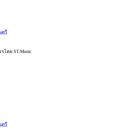
นตรี
รรโดย ST.Music
นตรี