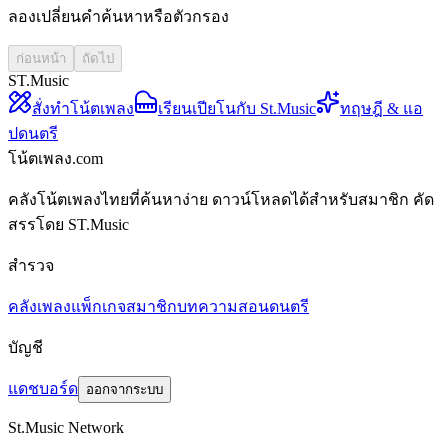
ลองเปลี่ยนคำค้นหาหรือตัวกรอง
ก่อนหน้า
ถัดไป
ST.Music
สั่งทำโน้ตเพลง
เรียนเปียโนกับ St.Music
ทฤษฎี & แอ
ปดนตรี
โน้ตเพลง.com
คลังโน้ตเพลงไทยที่ค้นหาง่าย ดาวน์โหลดได้สำหรับสมาชิก คัด
สรรโดย ST.Music
สำรวจ
คลังเพลง
แพ็กเกจสมาชิก
บทความสอนดนตรี
บัญชี
แดชบอร์ด
ออกจากระบบ
St.Music Network